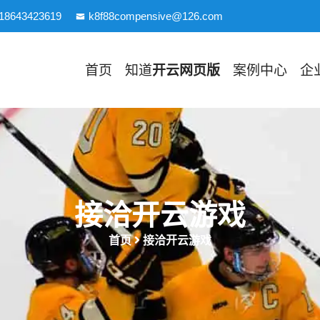
18643423619
k8f88compensive@126.com
首页
知道
开云网页版
案例中心
企
接洽开云游戏
首页
接洽开云游戏