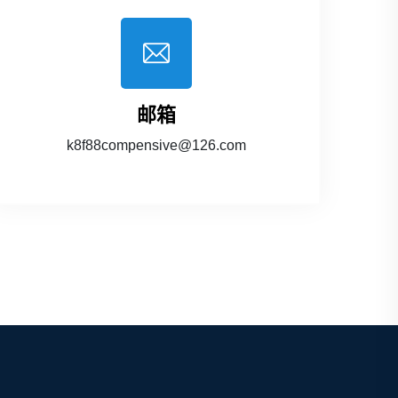
邮箱
k8f88compensive@126.com