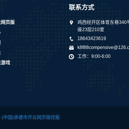
联系方式
云网页版
鸡西经开区体育东巷340
座23层210室
心
18643423619
闻
k8f88compensive@126.
类
工作：9:00-6:00
云游戏
- (中国)承德市开云网页版控股